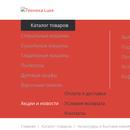
Каталог товаров
Стиральные машины
Выт
Сушильные машины
Пар
Гладильные машины
По
Пылесосы
Хол
Духовые шкафы
Ко
Варочные панели
Оплата и доставка
Акции и новости
Условия возврата
Контакты
Главная
Каталог товаров
Аксессуары и бытовая хими