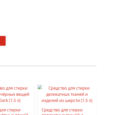
Средс
верх
для стирки
Средство для стирки