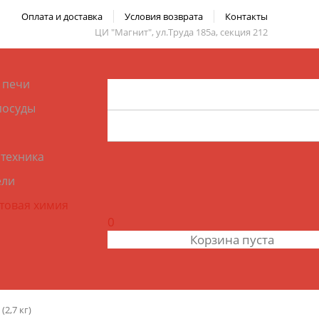
Оплата и доставка
Условия возврата
Контакты
ЦИ "Магнит", ул.Труда 185а, секция 212
 печи
посуды
 техника
ели
ытовая химия
0
Корзина пуста
2,7 кг)