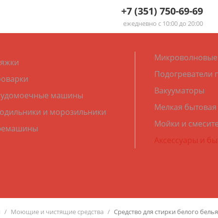
+7 (351) 750-69-69
ежедневно с 10:00 до 20:00
Микроволновые
яжки
Подогреватели 
оварки
Вакууматоры
судомоечные машины
Мелкая бытовая
одильники и морозильники
Мойки и смесит
фемашины
Аксессуары и б
я
Моющие и чистящие средства
Средство для стирки белого белья (