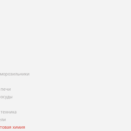
 морозильники
 печи
посуды
 техника
ели
ытовая химия