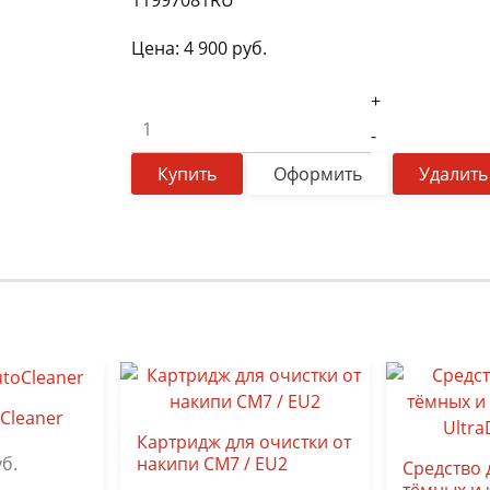
11997081RU
Цена:
4 900
руб.
+
-
Купить
Оформить
Удалить
Cleaner
Картридж для очистки от
б.
накипи CM7 / EU2
Средство 