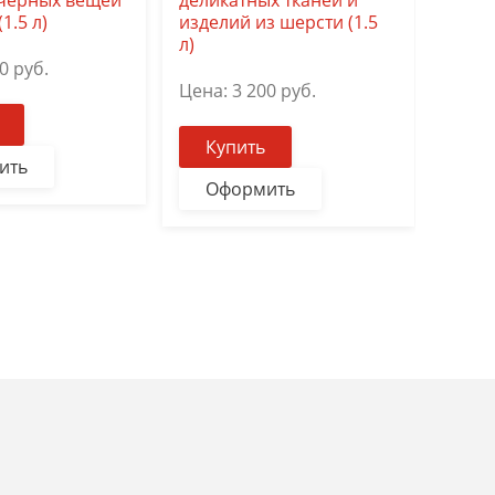
 чёрных вещей
деликатных тканей и
Цена
1.5 л)
изделий из шерсти (1.5
л)
0
руб.
Ку
Цена:
3 200
руб.
О
Купить
ить
Оформить