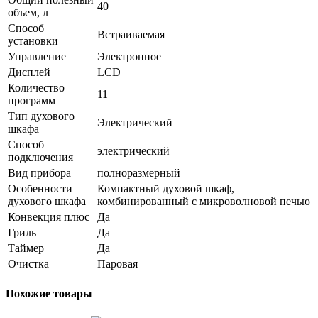
40
объем, л
Способ
Встраиваемая
установки
Управление
Электронное
Дисплей
LСD
Количество
11
программ
Тип духового
Электрический
шкафа
Способ
электрический
подключения
Вид прибора
полноразмерный
Особенности
Компактный духовой шкаф,
духового шкафа
комбинированный с микроволновой печью
Конвекция плюс
Да
Гриль
Да
Таймер
Да
Очистка
Паровая
Похожие товары