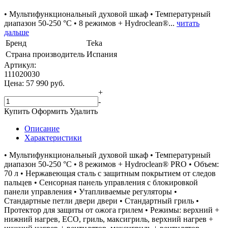
• Мультифункциональный духовой шкаф • Температурный
диапазон 50-250 °С • 8 режимов + Hydroclean®...
читать
дальше
Бренд
Teka
Страна производитель
Испания
Артикул:
111020030
Цена:
57 990
руб.
+
-
Купить
Оформить
Удалить
Описание
Характеристики
• Мультифункциональный духовой шкаф • Температурный
диапазон 50-250 °С • 8 режимов + Hydroclean® PRO • Объем:
70 л • Нержавеющая сталь с защитным покрытием от следов
пальцев • Сенсорная панель управления с блокировкой
панели управления • Утапливаемые регуляторы •
Стандартные петли двери двери • Стандартный гриль •
Протектор для защиты от ожога грилем • Режимы: верхний +
нижний нагрев, ECO, гриль, максигриль, верхний нагрев +