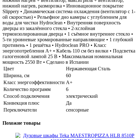
нижний нагрев + вентилятор, максигриль + вентилятор,
нижний нагрев, разморозка • Инновационное покрытие
Slippery • Динамическая система охлаждения (вентилятор с 1-
ой скоростью) • Рельефное дно камеры с углублением для
воды для чистки Hydroclean • Внутренняя поверхность
дверцы из закалённого стекла • 2-хслойная
термоизолированная дверца • 1 съёмное внутреннее стекло •
5-ти уровневые хромированные направляющие • 1 глубокий
противень • 1 решётка • Hydroclean PRO • Класс
энергопотребления А+ • Кабель 110 см без вилки • Подсветка
галогеновой лампой 25 В • Максимальная номинальная
мощность 2550 Вт • Сделано в Испании
Цвет
Нержавеющая Сталь
Ширина, см
60
Класс энергоэффективности
А+
Количество программ
6
Способ подключения
электрический
Конвекция плюс
Да
Переключатели
сенсорные
Похожие товары