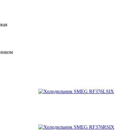
вая
ьником