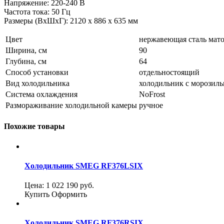
Напряжение: 220-240 В
Частота тока: 50 Гц
Размеры (ВхШхГ): 2120 х 886 х 635 мм
Цвет
нержавеющая сталь мато
Ширина, см
90
Глубина, см
64
Способ установки
отдельностоящий
Вид холодильника
холодильник с морозил
Система охлаждения
NoFrost
Размораживание холодильной камеры
ручное
Похожие товары
Холодильник SMEG RF376LSIX
Цена:
1 022 190
руб.
Купить
Оформить
Холодильник SMEG RF376RSIX