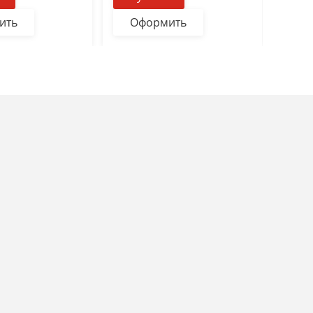
ить
Оформить
О