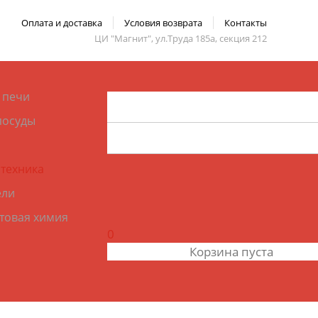
Оплата и доставка
Условия возврата
Контакты
ЦИ "Магнит", ул.Труда 185а, секция 212
 печи
посуды
 техника
ели
ытовая химия
0
Корзина пуста