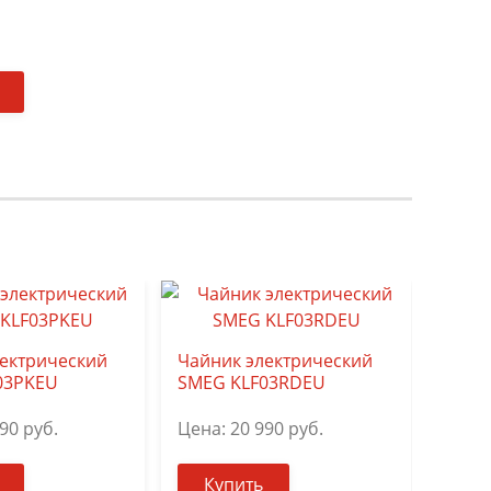
ектрический
Чайник электрический
Чайн
03PKEU
SMEG KLF03RDEU
SMEG
990
руб.
Цена:
20 990
руб.
Цена
Купить
Ку