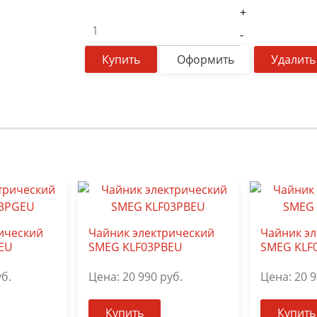
+
-
Купить
Оформить
Удалить
ический
Чайник электрический
Чайник эл
EU
SMEG KLF03PBEU
SMEG KLF
б.
Цена:
20 990
руб.
Цена:
20 
Купить
Купить