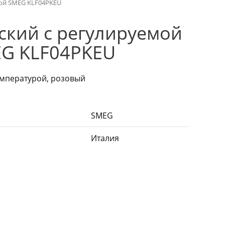
рой SMEG KLF04PKEU
ский с регулируемой
EG KLF04PKEU
емпературой, розовый
SMEG
Италия