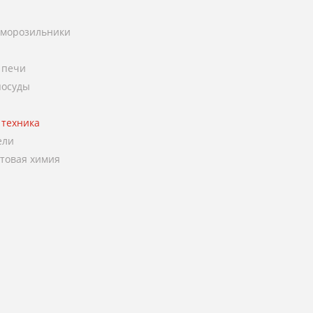
 морозильники
 печи
посуды
 техника
ели
ытовая химия