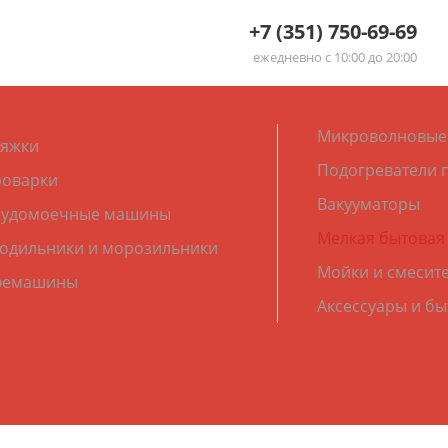
+7 (351) 750-69-69
ежедневно с 10:00 до 20:00
Микроволновые
яжки
Подогреватели 
оварки
Вакууматоры
судомоечные машины
Мелкая бытовая
одильники и морозильники
Мойки и смесит
фемашины
Аксессуары и б